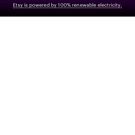
Etsy is powered by 100% renewable electricity.