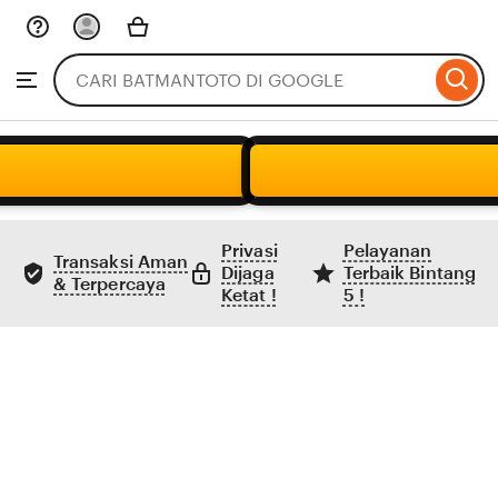
Skip
to
Search
Browse
ontent
for
items
or
shops
Privasi
Pelayanan
Transaksi Aman
Dijaga
Terbaik Bintang
& Terpercaya
Ketat !
5 !